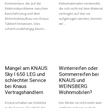
Kommentare, die auf die
Klebematerialen verwendet,
Elektronikprobleme zwischen
die sich nicht mit dem Material
Basisfahrzeug und dem
vertragen auf das sie
Wohnmobilaufbau von Knaus
aufgetragen werden, kennen
Tabbert hinweisen. Dies
wir...
scheint unabhängig davon...
Mängel am KNAUS
Winterreifen oder
Sky I 650 LEG und
Sommerreifen bei
schlechter Service
KNAUS und
bei Knaus
WEINSBERG
Vertragshändlern
Wohnmobilen?
Erneut erhalten wir Einblicke
Der Winter ist nicht mehr weit
in die Service-"Qualität" der
entfernt und wer auch im