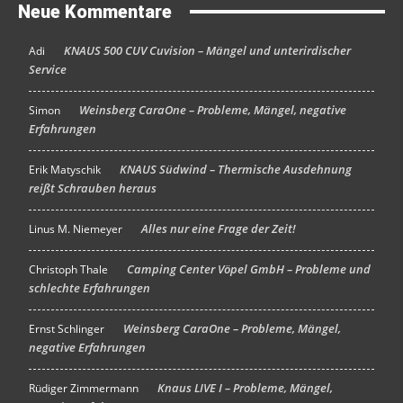
Neue Kommentare
KNAUS 500 CUV Cuvision – Mängel und unterirdischer
Adi
An
Service
Weinsberg CaraOne – Probleme, Mängel, negative
Simon
An
Erfahrungen
KNAUS Südwind – Thermische Ausdehnung
Erik Matyschik
An
reißt Schrauben heraus
Alles nur eine Frage der Zeit!
Linus M. Niemeyer
An
Camping Center Vöpel GmbH – Probleme und
Christoph Thale
An
schlechte Erfahrungen
Weinsberg CaraOne – Probleme, Mängel,
Ernst Schlinger
An
negative Erfahrungen
Knaus LIVE I – Probleme, Mängel,
Rüdiger Zimmermann
An