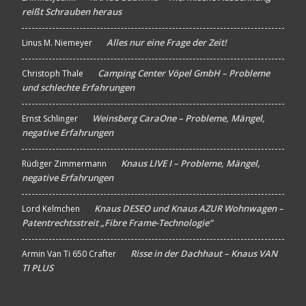
reißt Schrauben heraus
Alles nur eine Frage der Zeit!
Linus M. Niemeyer
An
Camping Center Vöpel GmbH – Probleme
Christoph Thale
An
und schlechte Erfahrungen
Weinsberg CaraOne – Probleme, Mängel,
Ernst Schlinger
An
negative Erfahrungen
Knaus LIVE I – Probleme, Mängel,
Rüdiger Zimmermann
An
negative Erfahrungen
Knaus DESEO und Knaus AZUR Wohnwagen –
Lord Kelmchen
An
Patentrechtsstreit „Fibre Frame-Technologie“
Risse in der Dachhaut – Knaus VAN
Armin Van Ti 650 Crafter
An
TI PLUS