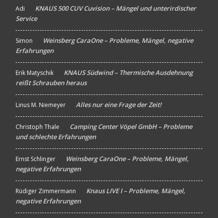
KNAUS 500 CUV Cuvision – Mängel und unterirdischer
Adi
An
Service
Weinsberg CaraOne – Probleme, Mängel, negative
Simon
An
Erfahrungen
KNAUS Südwind – Thermische Ausdehnung
Erik Matyschik
An
reißt Schrauben heraus
Alles nur eine Frage der Zeit!
Linus M. Niemeyer
An
Camping Center Vöpel GmbH – Probleme
Christoph Thale
An
und schlechte Erfahrungen
Weinsberg CaraOne – Probleme, Mängel,
Ernst Schlinger
An
negative Erfahrungen
Knaus LIVE I – Probleme, Mängel,
Rüdiger Zimmermann
An
negative Erfahrungen