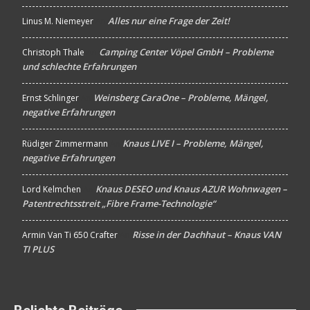
Alles nur eine Frage der Zeit!
Linus M. Niemeyer
An
Camping Center Vöpel GmbH – Probleme
Christoph Thale
An
und schlechte Erfahrungen
Weinsberg CaraOne – Probleme, Mängel,
Ernst Schlinger
An
negative Erfahrungen
Knaus LIVE I – Probleme, Mängel,
Rüdiger Zimmermann
An
negative Erfahrungen
Knaus DESEO und Knaus AZUR Wohnwagen –
Lord Kelmchen
An
Patentrechtsstreit „Fibre Frame-Technologie“
Risse in der Dachhaut – Knaus VAN
Armin Van Ti 650 Crafter
An
TI PLUS