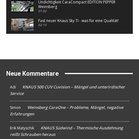
Undichtigkeit CaraCompact EDITION PEPPER
Weinsberg
01:02
Fast neuer Knaus Sky TI - was für eine Qualität!
02:15
Knaus SUN TI 700 MEG Wohnmobil undicht -
Wassereintritt in der Heckgarage bei Fahrt
05:05
Knaus SUN TI 650 MEG Wohnmobil undicht -
Wassereintritt Heckgarage
01:24
Neue Kommentare
KNAUS 500 CUV Cuvision – Mängel und unterirdischer
Adi
An
Service
Weinsberg CaraOne – Probleme, Mängel, negative
Simon
An
Erfahrungen
KNAUS Südwind – Thermische Ausdehnung
Erik Matyschik
An
reißt Schrauben heraus