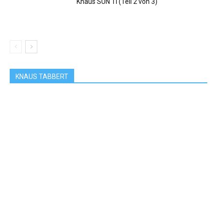
Knaus SUN TI (Teil 2 von 3)
KNAUS TABBERT