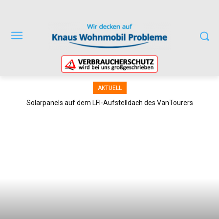
AKTUELL
KNAUS 500 CUV Cuvision – Mängel und unterirdischer Service
Solarpanels auf dem LFI-Aufstelldach des VanTourers