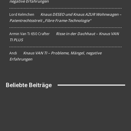
negative Erfahrungen
Knaus DESEO und Knaus AZUR Wohnwagen –
Lord Kelmchen
An
Patentrechtsstreit „Fibre Frame-Technologie“
Risse in der Dachhaut – Knaus VAN
Armin Van Ti 650 Crafter
An
TI PLUS
Knaus VAN TI – Probleme, Mängel, negative
Andi
An
Erfahrungen
Beliebte Beiträge