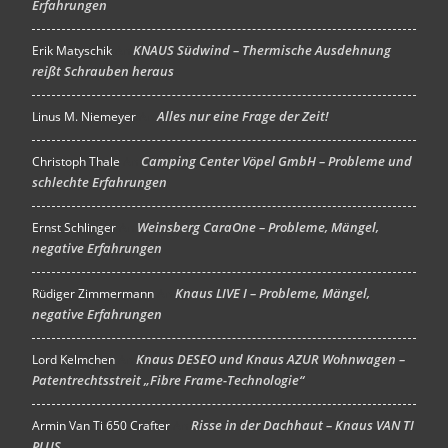
Erfahrungen
KNAUS Südwind – Thermische Ausdehnung
Erik Matyschik
An
reißt Schrauben heraus
Alles nur eine Frage der Zeit!
Linus M. Niemeyer
An
Camping Center Vöpel GmbH – Probleme und
Christoph Thale
An
schlechte Erfahrungen
Weinsberg CaraOne – Probleme, Mängel,
Ernst Schlinger
An
negative Erfahrungen
Knaus LIVE I – Probleme, Mängel,
Rüdiger Zimmermann
An
negative Erfahrungen
Knaus DESEO und Knaus AZUR Wohnwagen –
Lord Kelmchen
An
Patentrechtsstreit „Fibre Frame-Technologie“
Risse in der Dachhaut – Knaus VAN TI
Armin Van Ti 650 Crafter
An
PLUS