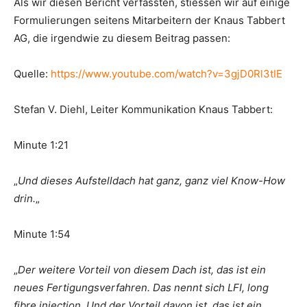
Als wir diesen Bericht verfassten, stiessen wir auf einige
Formulierungen seitens Mitarbeitern der Knaus Tabbert
AG, die irgendwie zu diesem Beitrag passen:
Quelle:
https://www.youtube.com/watch?v=3gjD0Rl3tIE
Stefan V. Diehl, Leiter Kommunikation Knaus Tabbert:
Minute 1:21
„
Und dieses Aufstelldach hat ganz, ganz viel Know-How
drin.
„
Minute 1:54
„
Der weitere Vorteil von diesem Dach ist, das ist ein
neues Fertigungsverfahren. Das nennt sich LFI, long
fibre injection. Und der Vorteil davon ist, das ist ein