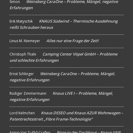
Weinsberg CaraOne – Probleme, Mängel, negative
Simon
An
Erfahrungen
KNAUS Südwind – Thermische Ausdehnung
Erik Matyschik
An
reißt Schrauben heraus
Alles nur eine Frage der Zeit!
Linus M. Niemeyer
An
Camping Center Vöpel GmbH – Probleme
Christoph Thale
An
und schlechte Erfahrungen
Weinsberg CaraOne – Probleme, Mängel,
Ernst Schlinger
An
negative Erfahrungen
Knaus LIVE I – Probleme, Mängel,
Rüdiger Zimmermann
An
negative Erfahrungen
Knaus DESEO und Knaus AZUR Wohnwagen –
Lord Kelmchen
An
Patentrechtsstreit „Fibre Frame-Technologie“
Risse in der Dachhaut – Knaus VAN
Armin Van Ti 650 Crafter
An