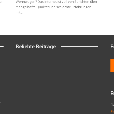
er
Wohnwagen? Das Internet ist voll von Berichten über
mangelhafte Qualität und schlechte Erfahrungen
mit...
Beliebte Beiträge
F
E
G
E