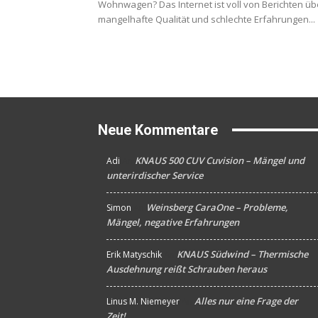
Wohnwagen? Das Internet ist voll von Berichten üb
mangelhafte Qualität und schlechte Erfahrungen...
Neue Kommentare
KNAUS 500 CUV Cuvision – Mängel und
Adi
An
unterirdischer Service
Weinsberg CaraOne – Probleme,
Simon
An
Mängel, negative Erfahrungen
KNAUS Südwind – Thermische
Erik Matyschik
An
Ausdehnung reißt Schrauben heraus
Alles nur eine Frage der
Linus M. Niemeyer
An
Zeit!