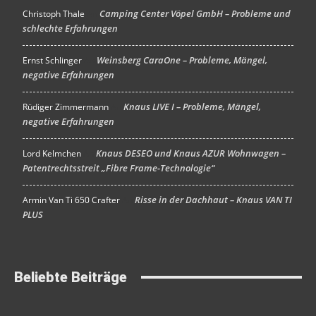
Camping Center Vöpel GmbH – Probleme und
Christoph Thale
An
schlechte Erfahrungen
Weinsberg CaraOne – Probleme, Mängel,
Ernst Schlinger
An
negative Erfahrungen
Knaus LIVE I – Probleme, Mängel,
Rüdiger Zimmermann
An
negative Erfahrungen
Knaus DESEO und Knaus AZUR Wohnwagen –
Lord Kelmchen
An
Patentrechtsstreit „Fibre Frame-Technologie“
Risse in der Dachhaut – Knaus VAN TI
Armin Van Ti 650 Crafter
An
PLUS
Beliebte Beiträge