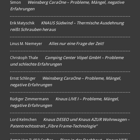
Weinsberg CaraOne – Probleme, Mängel, negative
Simon
An
Erfahrungen
KNAUS Südwind – Thermische Ausdehnung
Erik Matyschik
An
reißt Schrauben heraus
Alles nur eine Frage der Zeit!
Linus M. Niemeyer
An
Camping Center Vöpel GmbH – Probleme
Christoph Thale
An
und schlechte Erfahrungen
Weinsberg CaraOne – Probleme, Mängel,
Ernst Schlinger
An
negative Erfahrungen
Knaus LIVE I – Probleme, Mängel,
Rüdiger Zimmermann
An
negative Erfahrungen
Knaus DESEO und Knaus AZUR Wohnwagen –
Lord Kelmchen
An
Patentrechtsstreit „Fibre Frame-Technologie“
Risse in der Dachhaut – Knaus VAN