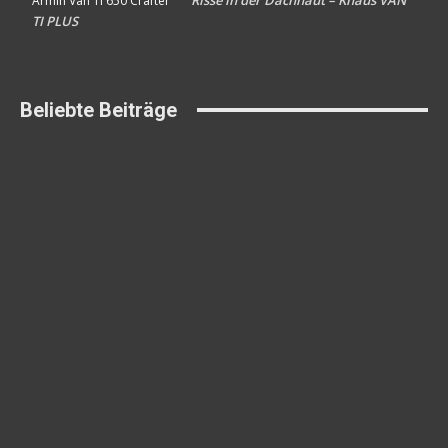
Armin Van Ti 650 Crafter
An
TI PLUS
Beliebte Beiträge