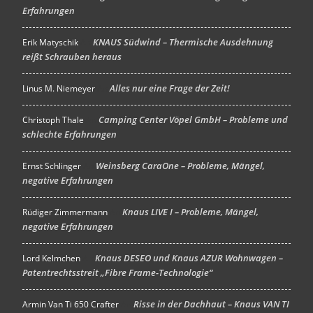
Erfahrungen
KNAUS Südwind – Thermische Ausdehnung
Erik Matyschik
An
reißt Schrauben heraus
Alles nur eine Frage der Zeit!
Linus M. Niemeyer
An
Camping Center Vöpel GmbH – Probleme und
Christoph Thale
An
schlechte Erfahrungen
Weinsberg CaraOne – Probleme, Mängel,
Ernst Schlinger
An
negative Erfahrungen
Knaus LIVE I – Probleme, Mängel,
Rüdiger Zimmermann
An
negative Erfahrungen
Knaus DESEO und Knaus AZUR Wohnwagen –
Lord Kelmchen
An
Patentrechtsstreit „Fibre Frame-Technologie“
Risse in der Dachhaut – Knaus VAN TI
Armin Van Ti 650 Crafter
An