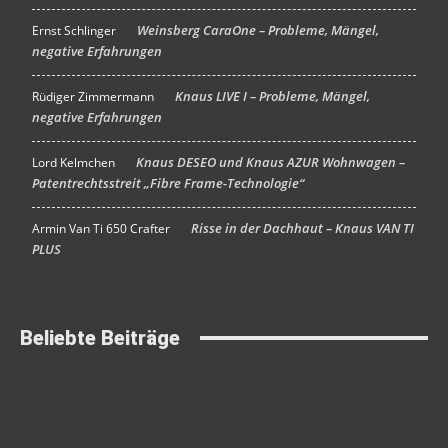
Weinsberg CaraOne – Probleme, Mängel,
Ernst Schlinger
An
negative Erfahrungen
Knaus LIVE I – Probleme, Mängel,
Rüdiger Zimmermann
An
negative Erfahrungen
Knaus DESEO und Knaus AZUR Wohnwagen –
Lord Kelmchen
An
Patentrechtsstreit „Fibre Frame-Technologie“
Risse in der Dachhaut – Knaus VAN TI
Armin Van Ti 650 Crafter
An
PLUS
Beliebte Beiträge