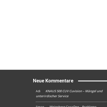
Neue Kommentare
KNAUS 500 CUV Cuvision – Mängel und
Adi
An
unterirdischer Service
Weinsberg CaraOne – Probleme,
Simon
An