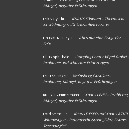
Mängel, negative Erfahrungen
KNAUS Südwind – Thermische
Erik Matyschik
An
Ausdehnung reißt Schrauben heraus
Alles nur eine Frage der
Linus M. Niemeyer
An
Zeit!
Camping Center Vöpel GmbH 
Christoph Thale
An
Probleme und schlechte Erfahrungen
Weinsberg CaraOne –
Ernst Schlinger
An
Probleme, Mängel, negative Erfahrungen
Knaus LIVE I – Probleme,
Rüdiger Zimmermann
An
Mängel, negative Erfahrungen
Knaus DESEO und Knaus AZUR
Lord Kelmchen
An
Wohnwagen – Patentrechtsstreit „Fibre Frame-
Technologie“