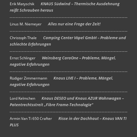
KNAUS Südwind – Thermische Ausdehnung
Erik Matyschik
An
reißt Schrauben heraus
Alles nur eine Frage der Zeit!
Linus M. Niemeyer
An
Camping Center Vöpel GmbH – Probleme und
Christoph Thale
An
schlechte Erfahrungen
Weinsberg CaraOne – Probleme, Mängel,
Ernst Schlinger
An
negative Erfahrungen
Knaus LIVE I – Probleme, Mängel,
Rüdiger Zimmermann
An
negative Erfahrungen
Knaus DESEO und Knaus AZUR Wohnwagen –
Lord Kelmchen
An
Patentrechtsstreit „Fibre Frame-Technologie“
Risse in der Dachhaut – Knaus VAN TI
Armin Van Ti 650 Crafter
An
PLUS