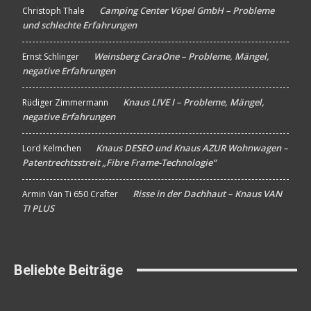
Camping Center Vöpel GmbH – Probleme
Christoph Thale
An
und schlechte Erfahrungen
Weinsberg CaraOne – Probleme, Mängel,
Ernst Schlinger
An
negative Erfahrungen
Knaus LIVE I – Probleme, Mängel,
Rüdiger Zimmermann
An
negative Erfahrungen
Knaus DESEO und Knaus AZUR Wohnwagen –
Lord Kelmchen
An
Patentrechtsstreit „Fibre Frame-Technologie“
Risse in der Dachhaut – Knaus VAN
Armin Van Ti 650 Crafter
An
TI PLUS
Beliebte Beiträge