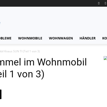
OBLEME
WOHNMOBILE
WOHNWAGEN
HÄNDLER
KO
l Knaus SUN TI (Teil 1 von 3)
immel im Wohnmobil
il 1 von 3)