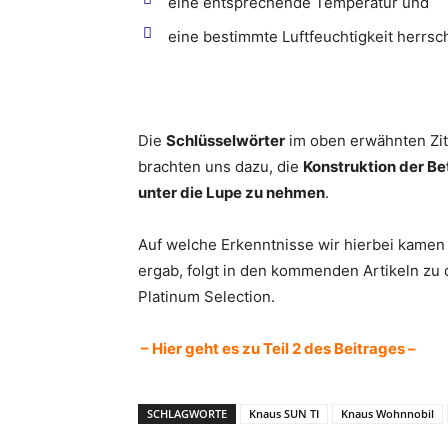
eine entsprechende Temperatur und
eine bestimmte Luftfeuchtigkeit herrsch
Die
Schlüsselwörter
im oben erwähnten Zi
brachten uns dazu, die
Konstruktion der Be
unter die Lupe zu nehmen
.
Auf welche Erkenntnisse wir hierbei kame
ergab, folgt in den kommenden Artikeln z
Platinum Selection.
– Hier geht es zu Teil 2 des Beitrages –
SCHLAGWORTE
Knaus SUN TI
Knaus Wohnnobil