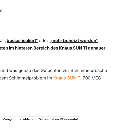
t.
tat
„besser isoliert“
oder
„mehr beheizt werden“
,
tten im hinteren Bereich des Knaus SUN TI genauer
n und was genau das Gutachten zur Schimmelursache
u dem Schimmelproblem im
Knaus SUN TI
700 MEG
Mängel
Problem
Schimmel im Wohnmobil