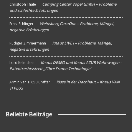
Camping Center Vöpel GmbH – Probleme
Christoph Thale
An
und schlechte Erfahrungen
Weinsberg CaraOne – Probleme, Mängel,
Ernst Schlinger
An
negative Erfahrungen
Knaus LIVE I – Probleme, Mängel,
Rüdiger Zimmermann
An
negative Erfahrungen
Knaus DESEO und Knaus AZUR Wohnwagen –
Lord Kelmchen
An
Patentrechtsstreit „Fibre Frame-Technologie“
Risse in der Dachhaut – Knaus VAN
Armin Van Ti 650 Crafter
An
TI PLUS
Beliebte Beiträge