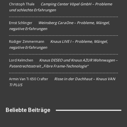
Camping Center Vöpel GmbH – Probleme
Christoph Thale
An
und schlechte Erfahrungen
Weinsberg CaraOne – Probleme, Mängel,
Ernst Schlinger
An
negative Erfahrungen
Knaus LIVE I – Probleme, Mängel,
Rüdiger Zimmermann
An
negative Erfahrungen
Knaus DESEO und Knaus AZUR Wohnwagen –
Lord Kelmchen
An
Patentrechtsstreit „Fibre Frame-Technologie“
Risse in der Dachhaut – Knaus VAN
Armin Van Ti 650 Crafter
An
TI PLUS
Beliebte Beiträge