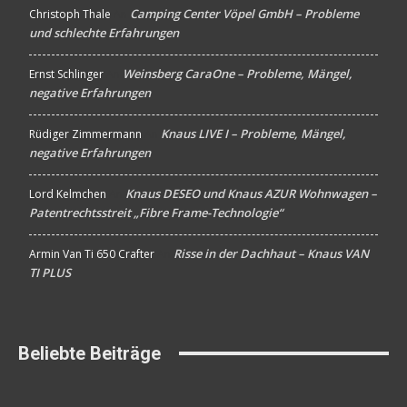
Camping Center Vöpel GmbH – Probleme
Christoph Thale
An
und schlechte Erfahrungen
Weinsberg CaraOne – Probleme, Mängel,
Ernst Schlinger
An
negative Erfahrungen
Knaus LIVE I – Probleme, Mängel,
Rüdiger Zimmermann
An
negative Erfahrungen
Knaus DESEO und Knaus AZUR Wohnwagen –
Lord Kelmchen
An
Patentrechtsstreit „Fibre Frame-Technologie“
Risse in der Dachhaut – Knaus VAN
Armin Van Ti 650 Crafter
An
TI PLUS
Beliebte Beiträge