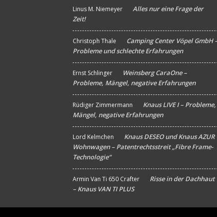
Alles nur eine Frage der
Linus M. Niemeyer
An
Zeit!
Camping Center Vöpel GmbH 
Christoph Thale
An
Probleme und schlechte Erfahrungen
Weinsberg CaraOne –
Ernst Schlinger
An
Probleme, Mängel, negative Erfahrungen
Knaus LIVE I – Probleme,
Rüdiger Zimmermann
An
Mängel, negative Erfahrungen
Knaus DESEO und Knaus AZUR
Lord Kelmchen
An
Wohnwagen – Patentrechtsstreit „Fibre Frame-
Technologie“
Risse in der Dachhaut
Armin Van Ti 650 Crafter
An
– Knaus VAN TI PLUS