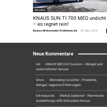
Aktuelles
KNAUS SUN TI 700 MEG undicht
– es regnet rein!
Knaus-Wohnmobil-Probleme.de
-
30. März 2019
Neue Kommentare
KNAUS 500 CUV Cuvision – Mängel und
Adi
An
unterirdischer Service
Weinsberg CaraOne – Probleme,
Simon
An
Mängel, negative Erfahrungen
KNAUS Südwind – Thermische
Erik Matyschik
An
Ausdehnung reißt Schrauben heraus