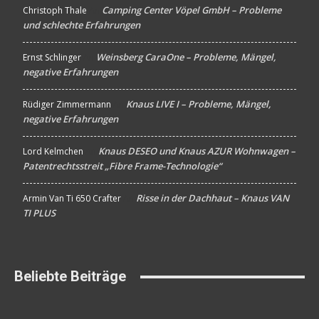
Camping Center Vöpel GmbH – Probleme
Christoph Thale
An
und schlechte Erfahrungen
Weinsberg CaraOne – Probleme, Mängel,
Ernst Schlinger
An
negative Erfahrungen
Knaus LIVE I – Probleme, Mängel,
Rüdiger Zimmermann
An
negative Erfahrungen
Knaus DESEO und Knaus AZUR Wohnwagen –
Lord Kelmchen
An
Patentrechtsstreit „Fibre Frame-Technologie“
Risse in der Dachhaut – Knaus VAN
Armin Van Ti 650 Crafter
An
TI PLUS
Beliebte Beiträge