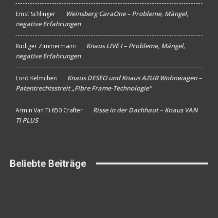
Weinsberg CaraOne – Probleme, Mängel,
Ernst Schlinger
An
negative Erfahrungen
Knaus LIVE I – Probleme, Mängel,
Rüdiger Zimmermann
An
negative Erfahrungen
Knaus DESEO und Knaus AZUR Wohnwagen –
Lord Kelmchen
An
Patentrechtsstreit „Fibre Frame-Technologie“
Risse in der Dachhaut – Knaus VAN
Armin Van Ti 650 Crafter
An
TI PLUS
Beliebte Beiträge