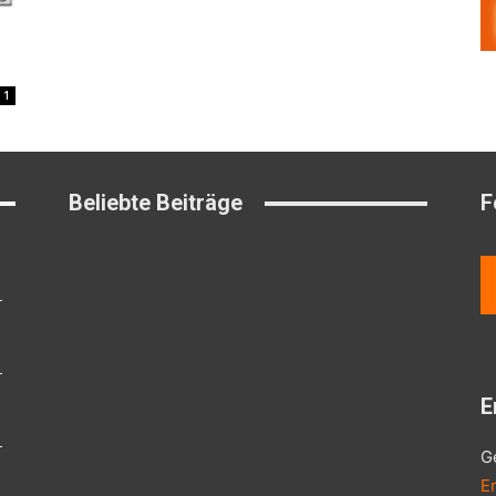
1
Beliebte Beiträge
F
E
G
E