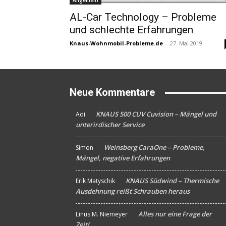
Allgemein
AL-Car Technology – Probleme
und schlechte Erfahrungen
Knaus-Wohnmobil-Probleme.de
-
27. Mai 2019
Neue Kommentare
KNAUS 500 CUV Cuvision – Mängel und
Adi
An
unterirdischer Service
Weinsberg CaraOne – Probleme,
Simon
An
Mängel, negative Erfahrungen
KNAUS Südwind – Thermische
Erik Matyschik
An
Ausdehnung reißt Schrauben heraus
Alles nur eine Frage der
Linus M. Niemeyer
An
Zeit!