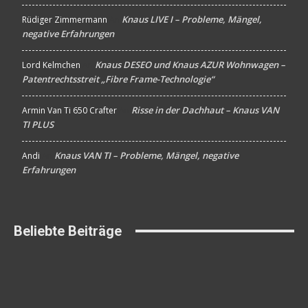
Knaus LIVE I – Probleme, Mängel,
Rüdiger Zimmermann
An
negative Erfahrungen
Knaus DESEO und Knaus AZUR Wohnwagen –
Lord Kelmchen
An
Patentrechtsstreit „Fibre Frame-Technologie“
Risse in der Dachhaut – Knaus VAN
Armin Van Ti 650 Crafter
An
TI PLUS
Knaus VAN TI – Probleme, Mängel, negative
Andi
An
Erfahrungen
Beliebte Beiträge